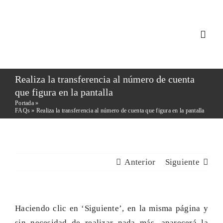
Saltar
al
contenido
Togg
Navi
INICIO
Realiza la transferencia al número de cuenta
que figura en la pantalla
Portada
»
NOSOTROS
FAQs
»
Realiza la transferencia al número de cuenta que figura en la pantalla
SERVICIOS
Anterior
Siguiente
CONSULTA 
BLOG
Haciendo clic en ‘Siguiente’, en la misma página y
sin necesidad de realizar nada más, aparecerá la