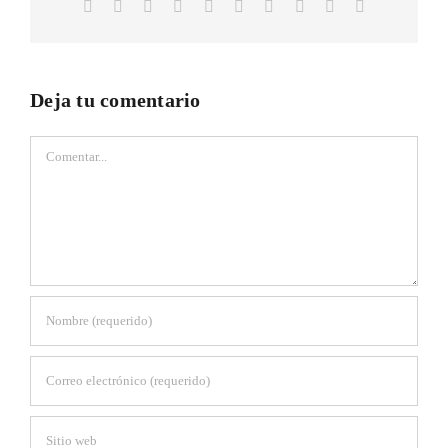
Facebook
Twitter
Reddit
LinkedIn
WhatsApp
Tumblr
Pinterest
Vk
Xing
Correo
electrónico
Deja tu comentario
Comentar