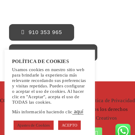
910 353 965
info@frenoaldespido.es
POLÍTICA DE COOKIES
Usamos cookies en nuestro sitio web
para brindarle la experiencia más
relevante recordando sus preferencias
y visitas repetidas. Puedes configurar
o aceptar el uso de cookies. Al hacer
clic en "Aceptar", acepta el uso de
COPYRIGHT 2022 | Freno al Despido |
Política de Privacidad
TODAS las cookies.
|
Aviso Legal
|
Política de Cookies
| Todos los derechos
aquí
Más información haciendo clic
reservados |
Diseñada por Thunder Creativos
Ajustes de Cookies
ACEPTO