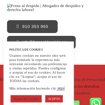
910 353 965
info@frenoaldespido.es
POLÍTICA DE COOKIES
Usamos cookies en nuestro sitio web
para brindarle la experiencia más
relevante recordando sus preferencias
y visitas repetidas. Puedes configurar
o aceptar el uso de cookies. Al hacer
clic en "Aceptar", acepta el uso de
COPYRIGHT 2022 | Freno al Despido |
Política de Privacidad
TODAS las cookies.
|
Aviso Legal
|
Política de Cookies
| Todos los derechos
aquí
Más información haciendo clic
reservados |
Diseñada por Thunder Creativos
Ajustes de Cookies
ACEPTO