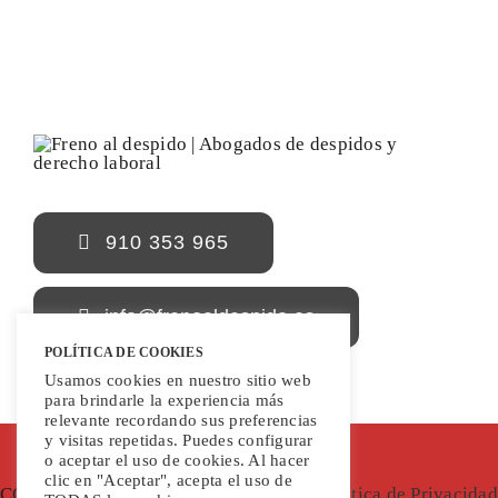
910 353 965
info@frenoaldespido.es
POLÍTICA DE COOKIES
Usamos cookies en nuestro sitio web
para brindarle la experiencia más
relevante recordando sus preferencias
y visitas repetidas. Puedes configurar
o aceptar el uso de cookies. Al hacer
clic en "Aceptar", acepta el uso de
COPYRIGHT 2022 | Freno al Despido |
Política de Privacidad