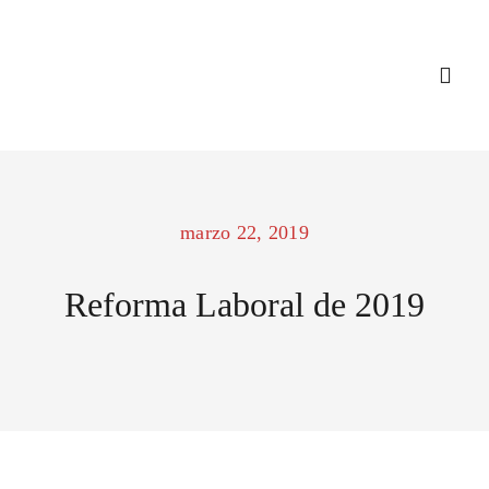
Saltar
al
contenido
Togg
Navi
INICIO
marzo 22, 2019
NOSOTROS
Reforma Laboral de 2019
SERVICIOS
CONSULTA 
BLOG