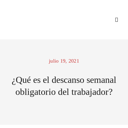
Saltar
al
contenido
Togg
Navi
INICIO
julio 19, 2021
NOSOTROS
¿Qué es el descanso semanal
SERVICIOS
obligatorio del trabajador?
CONSULTA 
BLOG